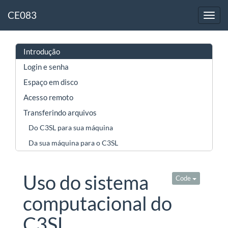
CE083
Introdução
Login e senha
Espaço em disco
Acesso remoto
Transferindo arquivos
Do C3SL para sua máquina
Da sua máquina para o C3SL
Uso do sistema
Code
computacional do
C3SL