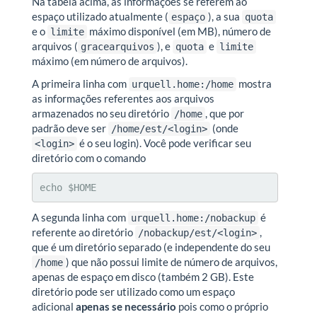
Na tabela acima, as informações se referem ao
espaço utilizado atualmente (
), a sua
espaço
quota
e o
máximo disponível (em MB), número de
limite
arquivos (
), e
e
gracearquivos
quota
limite
máximo (em número de arquivos).
A primeira linha com
mostra
urquell.home:/home
as informações referentes aos arquivos
armazenados no seu diretório
, que por
/home
padrão deve ser
(onde
/home/est/<login>
é o seu login). Você pode verificar seu
<login>
diretório com o comando
echo
$HOME
A segunda linha com
é
urquell.home:/nobackup
referente ao diretório
,
/nobackup/est/<login>
que é um diretório separado (e independente do seu
) que não possui limite de número de arquivos,
/home
apenas de espaço em disco (também 2 GB). Este
diretório pode ser utilizado como um espaço
adicional
apenas se necessário
pois como o próprio