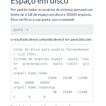
Espaço em disco
Por padrão todos os usuários do sistema possuem um
limite de 2 GB de espaço em disco e 30000 arquivos.
Para verificar a sua quota, use o comando
quota -s
o resultado desse comando deverá ser parecido com:
Cotas de disco para usuário fernandomaye
r (uid 1554):

Sistema de arquivos espaço   quota  limi
te   gracearquivos   quota  limite   gra
ce

urquell.home:/home

                  1340K   1954M   2149M             
164   30000   30000

urquell.home:/nobackup

                     4K   1954M   2149M               
1       0       0