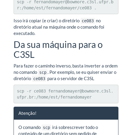
scp -r fernandomayer@bowmore.c3sl.ufpr.b
r:/home/est/fernandomayer/ce083 .
Isso irá copiar (e criar) o diretório
no
ce083
diretório atual na máquina onde o comando foi
executado.
Da sua máquina para o
C3SL
Para fazer o caminho inverso, basta inverter a ordem
no comando
. Por exemplo, se eu quiser enviar o
scp
diretório
para o servidor de C3SL
ce083
scp -r ce083 fernandomayer@bowmore.c3sl.
ufpr.br:/home/est/fernandomayer
Atenção!
O comando
irá sobrescrever todo o
scp
conteúdo de um diretório sem pedido de