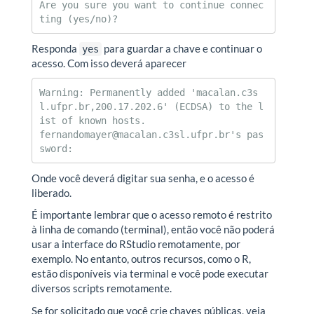
Are you sure you want to continue connec
ting (yes/no)?
Responda
para guardar a chave e continuar o
yes
acesso. Com isso deverá aparecer
Warning: Permanently added 'macalan.c3s
l.ufpr.br,200.17.202.6' (ECDSA) to the l
ist of known hosts.

fernandomayer@macalan.c3sl.ufpr.br's pas
sword:
Onde você deverá digitar sua senha, e o acesso é
liberado.
É importante lembrar que o acesso remoto é restrito
à linha de comando (terminal), então você não poderá
usar a interface do RStudio remotamente, por
exemplo. No entanto, outros recursos, como o R,
estão disponíveis via terminal e você pode executar
diversos scripts remotamente.
Se for solicitado que você crie chaves públicas, veja