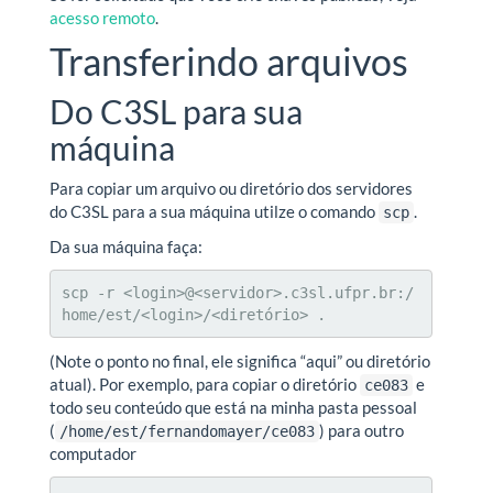
acesso remoto
.
Transferindo arquivos
Do C3SL para sua
máquina
Para copiar um arquivo ou diretório dos servidores
do C3SL para a sua máquina utilze o comando
.
scp
Da sua máquina faça:
scp -r <login>@<servidor>.c3sl.ufpr.br:/
home/est/<login>/<diretório> .
(Note o ponto no final, ele significa “aqui” ou diretório
atual). Por exemplo, para copiar o diretório
e
ce083
todo seu conteúdo que está na minha pasta pessoal
(
) para outro
/home/est/fernandomayer/ce083
computador