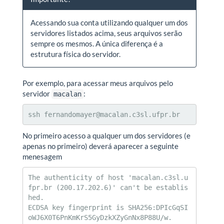
Acessando sua conta utilizando qualquer um dos
servidores listados acima, seus arquivos serão
sempre os mesmos. A única diferença é a
estrutura física do servidor.
Por exemplo, para acessar meus arquivos pelo
servidor
:
macalan
ssh fernandomayer@macalan.c3sl.ufpr.br
No primeiro acesso a qualquer um dos servidores (e
apenas no primeiro) deverá aparecer a seguinte
menesagem
The authenticity of host 'macalan.c3sl.u
fpr.br (200.17.202.6)' can't be establis
hed.

ECDSA key fingerprint is SHA256:DPIcGqSI
oWJ6X0T6PnKmKrS5GyDzkXZyGnNx8P88U/w.
